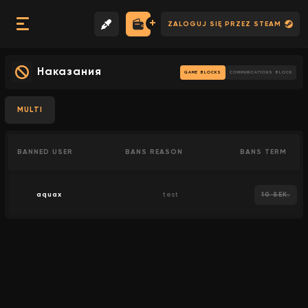
ZALOGUJ SIĘ PRZEZ STEAM
Наказания
GAME BLOCKS
COMMUNICATIONS BLOCK
MULTI
BANNED USER
BANS REASON
BANS TERM
aquax
test
10 SEK.